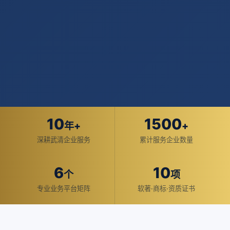
10
1500
年+
+
深耕武清企业服务
累计服务企业数量
6
10
个
项
专业业务平台矩阵
软著·商标·资质证书